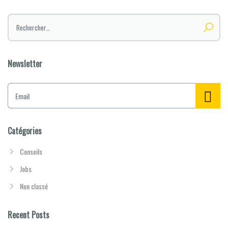
Rechercher :
Newsletter
E
m
a
i
l
Catégories
*
Conseils
Jobs
Non classé
Recent Posts