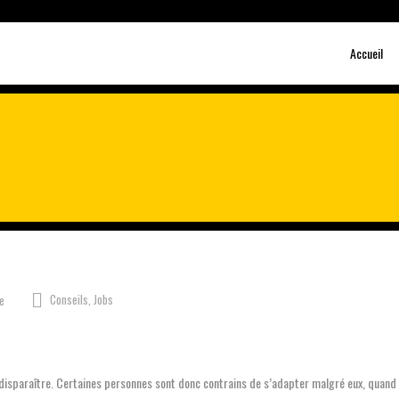
Accueil
Conseils
,
Jobs
e
 disparaître. Certaines personnes sont donc contrains de s’adapter malgré eux, quand