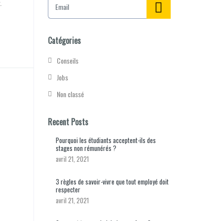
.
m
a
i
l
Catégories
*
Conseils
Jobs
Non classé
Recent Posts
Pourquoi les étudiants acceptent-ils des
stages non rémunérés ?
avril 21, 2021
3 règles de savoir-vivre que tout employé doit
respecter
avril 21, 2021