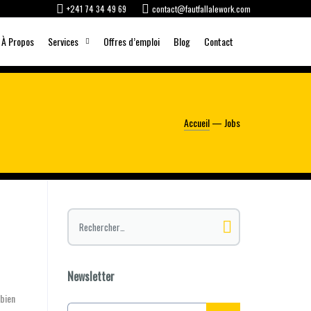
+241 74 34 49 69
contact@fautfallalework.com
À Propos
Services
Offres d’emploi
Blog
Contact
Accueil
— Jobs
Rechercher :
Newsletter
 bien
E