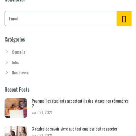
E
m
a
i
l
Catégories
*
Conseils
Jobs
Non classé
Recent Posts
Pourquoi les étudiants acceptent-ils des stages non rémunérés
?
avril 21, 2021
3 règles de savoir-vivre que tout employé doit respecter
avril 21, 2021