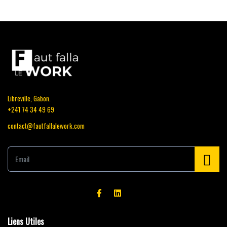
Libreville, Gabon.
+241 74 34 49 69
contact@fautfallalework.com
E
m
a
i
l
*
Liens Utiles