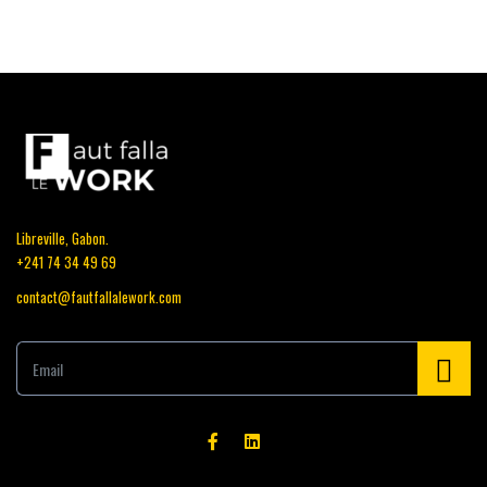
Libreville, Gabon.
+241 74 34 49 69
contact@fautfallalework.com
E
m
a
i
l
*