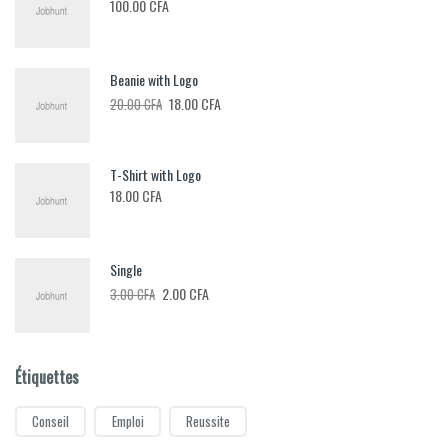
100.00
CFA
Beanie with Logo
Le
Le
18.00
CFA
20.00
CFA
prix
prix
initial
actuel
T-Shirt with Logo
était :
est :
18.00
CFA
20.00 CFA.
18.00 CFA.
Single
Le
Le
2.00
CFA
3.00
CFA
prix
prix
initial
actuel
était :
est :
Étiquettes
3.00 CFA.
2.00 CFA.
Conseil
Emploi
Reussite