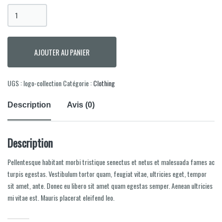
quantité
de
Logo
Collection
AJOUTER AU PANIER
UGS :
logo-collection
Catégorie :
Clothing
Description
Avis (0)
Description
Pellentesque habitant morbi tristique senectus et netus et malesuada fames ac
turpis egestas. Vestibulum tortor quam, feugiat vitae, ultricies eget, tempor
sit amet, ante. Donec eu libero sit amet quam egestas semper. Aenean ultricies
mi vitae est. Mauris placerat eleifend leo.