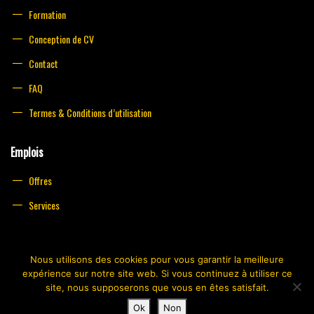
Formation
Conception de CV
Contact
FAQ
Termes & Conditions d’utilisation
Emplois
Offres
Services
Nous utilisons des cookies pour vous garantir la meilleure
expérience sur notre site web. Si vous continuez à utiliser ce
site, nous supposerons que vous en êtes satisfait.
© 2021 Faut Falla Le Work. Tous Droits Reservés. Design by
Cod'On
Ok
Non