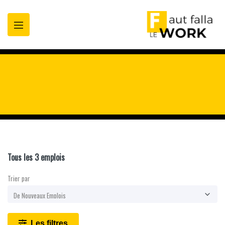
oppez
t
Tous les 3 emplois
Trier par
Les filtres