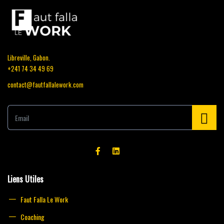
Libreville, Gabon.
+241 74 34 49 69
contact@fautfallalework.com
E
m
a
i
l
*
Liens Utiles
Faut Falla Le Work
Coaching