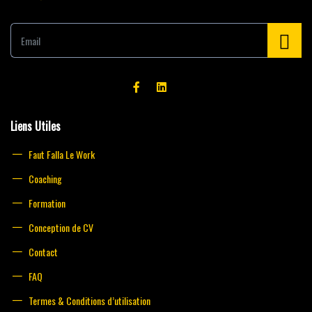
E
m
a
i
l
*
Liens Utiles
Faut Falla Le Work
Coaching
Formation
Conception de CV
Contact
FAQ
Termes & Conditions d’utilisation