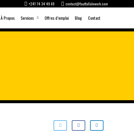
+241 74 34 49 69
contact@fautfallalework.com
À Propos
Services
Offres d’emploi
Blog
Contact