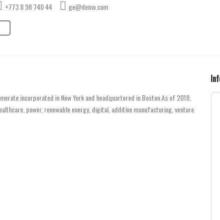
+773 8 98 740 44
ge@demo.com
In
omerate incorporated in New York and headquartered in Boston.As of 2018,
althcare, power, renewable energy, digital, additive manufacturing, venture