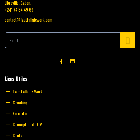
Libreville, Gabon.
+241 74 34 49 69
contact@fautfallalework.com
E
m
a
i
l
*
Liens Utiles
Faut Falla Le Work
Coaching
Formation
Conception de CV
Contact