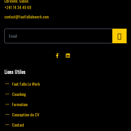
Libreville, Gabon.
+241 74 34 49 69
contact@fautfallalework.com
E
m
a
i
l
*
Liens Utiles
Faut Falla Le Work
Coaching
Formation
Conception de CV
Contact